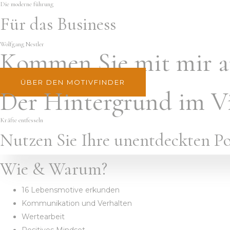
Die moderne führung
Für das Business
Wolfgang Nestler
Kommen Sie mit mir au
ÜBER DEN MOTIVFINDER
Der Hintergrund im Vi
Kräfte entfesseln
Nutzen Sie Ihre unentdeckten Po
Wie & Warum?
16 Lebensmotive erkunden
Kommunikation und Verhalten
Wertearbeit