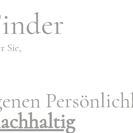
inder
Start
Motive
Über den MotivFinder
 Sie,
genen Persönlich
achhaltig