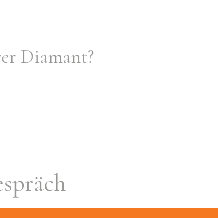
erer Diamant?
espräch