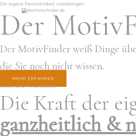
Zum
Die eigene Persönlichkeit voranbringen
Der MotivF
Inhalt
springen
Der MotivFinder weiß Dinge über
die Sie noch nicht wissen.
MEHR ERFAHREN
Motive und Persönlichkeit
Die Kraft der ei
ganzheitlich & n