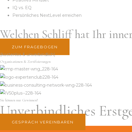
Positives Mindset
IQ vs. EQ
Persönliches NextLevel erreichen
Welchen Schliff hat Ihr inn
ZUM FRAGEBOGEN
(kostenlos & unverbindlich)
Organisationen & Zertifizierungen
Sie können nur Gewinnen!
Unverbindliches Erstg
GESPRÄCH VEREINBAREN